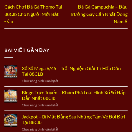
Cách Chơi Đá Gà Thomo Tại
Đá Gà Campuchia – Đấu
88Clb Cho Người Mới Bắt
Trường Gay Cấn Nhất Đông
Đầu
Nam Á
BÀI VIẾT GẦN ĐÂY
Xổ Số Mega 6/45 – Trải Nghiệm Giải Trí Hấp Dẫn
Tại 88CLB
ở
Chức năng bình luận bị tắt
Xổ
Số
Bingo Trực Tuyến – Khám Phá Loại Hình Xổ Số Hấp
Mega
Dẫn Nhất 88Clb
6/45
ở
Chức năng bình luận bị tắt
–
Bingo
Trải
Trực
Jackpot – Bí Mật Đằng Sau Những Tấm Vé Đổi Đời
Nghiệm
Tuyến
Giải
Tại 88Clb
–
Trí
ở
Chức năng bình luận bị tắt
Khám
Hấp