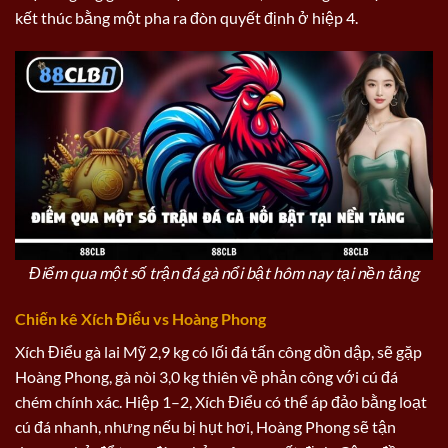
kết thúc bằng một pha ra đòn quyết định ở hiệp 4.
Điểm qua một số trận đá gà nổi bật hôm nay tại nền tảng
Chiến kê Xích Điểu vs Hoàng Phong
Xích Điểu gà lai Mỹ 2,9 kg có lối đá tấn công dồn dập, sẽ gặp
Hoàng Phong, gà nòi 3,0 kg thiên về phản công với cú đá
chém chính xác. Hiệp 1–2, Xích Điểu có thể áp đảo bằng loạt
cú đá nhanh, nhưng nếu bị hụt hơi, Hoàng Phong sẽ tận