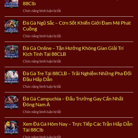
Soi
Chuyên
88Clb
Quả
Kèo
Sâu
ở
Chức năng bình luận bị tắt
Bóng
Cho
Bí
Đá
Người
Kíp
Đá Gà Ngũ Sắc – Cơn Sốt Khiến Giới Đam Mê Phát
Chuẩn
Mới
Soi
Xác
Cuồng
Kèo
Từ
ở
Chức năng bình luận bị tắt
Nhà
Cao
Đá
Cái
Thủ
Gà
Đá Gà Online – Tận Hưởng Không Gian Giải Trí
Chuẩn
Của
Ngũ
Chỉnh
Kịch Tính Tại 88CLB
88Clb
Sắc
Từ
ở
Chức năng bình luận bị tắt
–
Chuyên
Đá
Cơn
Gia
Gà
Đá Gà Tre Tại 88CLB – Trải Nghiệm Những Pha Đối
Sốt
88Clb
Online
Khiến
Đầu Hấp Dẫn
–
Giới
ở
Chức năng bình luận bị tắt
Tận
Đam
Đá
Hưởng
Mê
Gà
Đá Gà Campuchia – Đấu Trường Gay Cấn Nhất
Không
Phát
Tre
Gian
Đông Nam Á
Cuồng
Tại
Giải
ở
Chức năng bình luận bị tắt
88CLB
Trí
Đá
–
Kịch
Gà
Xem Đá Gà Hôm Nay – Trực Tiếp Các Trận Hấp Dẫn
Trải
Tính
Campuchia
Nghiệm
Tại 88Clb
Tại
–
Những
88CLB
ở
Chức năng bình luận bị tắt
Đấu