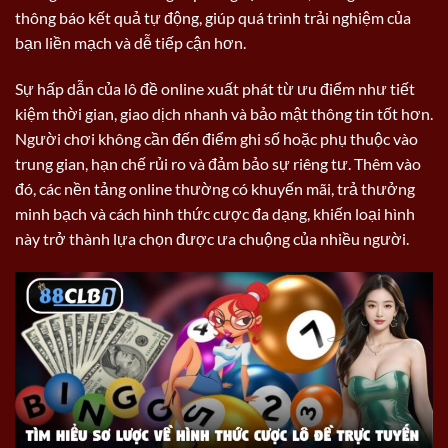
thông báo kết quả tự động, giúp quá trình trải nghiệm của
bạn liền mạch và dễ tiếp cận hơn.
Sự hấp dẫn của lô đề online xuất phát từ ưu điểm như tiết
kiệm thời gian, giao dịch nhanh và bảo mật thông tin tốt hơn.
Người chơi không cần đến điểm ghi số hoặc phụ thuộc vào
trung gian, hạn chế rủi ro và đảm bảo sự riêng tư. Thêm vào
đó, các nền tảng online thường có khuyến mãi, trả thưởng
minh bạch và cách hình thức cược đa dạng, khiến loại hình
này trở thành lựa chọn được ưa chuộng của nhiều người.