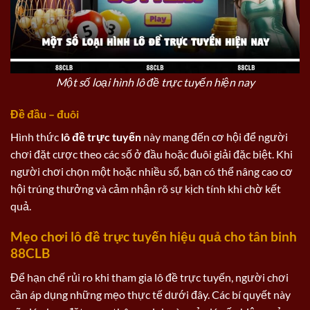
Một số loại hình lô đề trực tuyến hiện nay
Đề đầu – đuôi
Hình thức
lô đề trực tuyến
này mang đến cơ hội để người
chơi đặt cược theo các số ở đầu hoặc đuôi giải đặc biệt. Khi
người chơi chọn một hoặc nhiều số, bạn có thể nâng cao cơ
hội trúng thưởng và cảm nhận rõ sự kịch tính khi chờ kết
quả.
Mẹo chơi lô đề trực tuyến hiệu quả cho tân binh
88CLB
Để hạn chế rủi ro khi tham gia lô đề trực tuyến, người chơi
cần áp dụng những mẹo thực tế dưới đây. Các bí quyết này