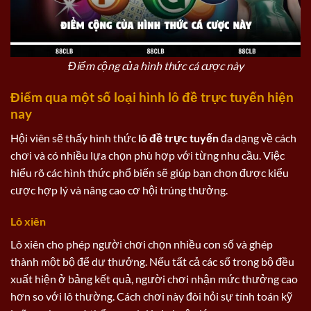
Điểm cộng của hình thức cá cược này
Điểm qua một số loại hình lô đề trực tuyến hiện
nay
Hội viên sẽ thấy hình thức
lô đề trực tuyến
đa dạng về cách
chơi và có nhiều lựa chọn phù hợp với từng nhu cầu. Việc
hiểu rõ các hình thức phổ biến sẽ giúp bạn chọn được kiểu
cược hợp lý và nâng cao cơ hội trúng thưởng.
Lô xiên
Lô xiên cho phép người chơi chọn nhiều con số và ghép
thành một bộ để dự thưởng. Nếu tất cả các số trong bộ đều
xuất hiện ở bảng kết quả, người chơi nhận mức thưởng cao
hơn so với lô thường. Cách chơi này đòi hỏi sự tính toán kỹ