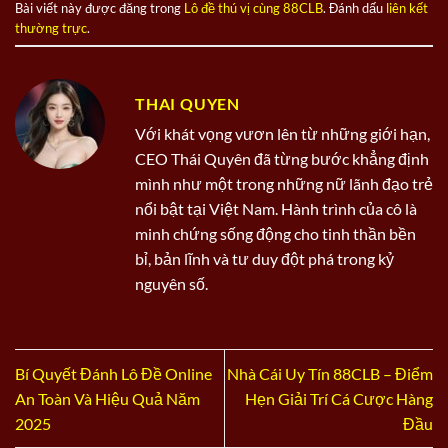
Bài viết này được đăng trong
Lô đề thú vị cùng 88CLB
. Đánh dấu
liên kết
thường trực
.
THAI QUYEN
Với khát vọng vươn lên từ những giới hạn,
CEO Thái Quyên đã từng bước khẳng định
mình như một trong những nữ lãnh đạo trẻ
nổi bật tại Việt Nam. Hành trình của cô là
minh chứng sống động cho tinh thần bền
bỉ, bản lĩnh và tư duy đột phá trong kỷ
nguyên số.
Bí Quyết Đánh Lô Đề Online
Nhà Cái Uy Tín 88CLB – Điểm
An Toàn Và Hiệu Quả Năm
Hẹn Giải Trí Cá Cược Hàng
2025
Đầu